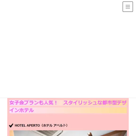
メディア
2022年3月25日
/ 最終更新日 :
2022年4月6日
kanri
メディア
女性誌『anan』の公式ウェブサ
イト「anan web」にて紹介され
ました！