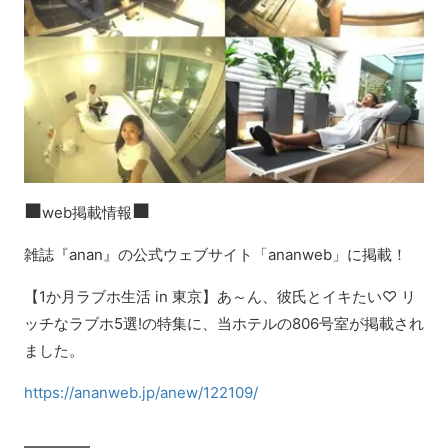
■
■
web掲載情報
雑誌『anan』の公式ウェブサイト「ananweb」に掲載！
【1か月ラブホ生活 in 東京】あ～ん、彼氏とイキたい♡ リ
ッチなラブホ5選!の特集に、当ホテルの806号室が掲載され
ました。
https://ananweb.jp/anew/122109/